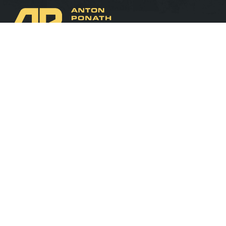
ANTON PONATH GmbH Baggerbetrieb
Weidenstr. 41
85452 Eichenried Gemeinde Moosinning
Telefon: +49(0)8123 – 99 13 64 4
E-Mail:
info@baggerbetrieb-ponath.de
IMPRESSUM
DATENSCHUTZERKLÄRUNG
COOKIE-EINSTELLUNGEN
© ANTON PONATH GmbH Baggerbetrieb